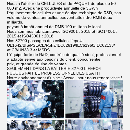
Nous a l'atelier de CELLULES et de PAQUET de plus de 50
000 m2. Avec une productivité annuelle de 3GWh
l'équipement de cellules et une équipe technique de R&D, son
volume de ventes annuelles peuvent atteindre RMB deux
milliards,
payant à impôt annuel de RMB 100 millions le local.
Nous sommes fabricant avec ISO9001 : 2015 et ISO14001 :
2015 et ISO45001 : 2018.
Nos 32700 passages des cellules lifepo4 :
UL1642/BIS/PSE/CE/Rohs/IEC62619/IEC61960/IEC62133/
et CB/UN38.3 et MSDS.
L'équipe forte de R&D, contrôle de qualité strict, professionnel
a adapté serive aux besoins du client, concurrentiel
prix, et grande équipe de ventes.
SEULEMENT DANS LA BATTERIE 32700 LIFEPO4
FUCOUS FAIT LE PROFESSIONNEL DES USA ! ! !
Notre environnement d'usine : Accueil pour nous rendre visite !