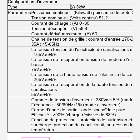
Configuration d'inverseur
Type
(/) 3kW
Paramètres
Puissance continue : (Kilowatt) puissance de crête 3 : (
Tension nominale : (Volts continu) 51,2
Courant de charge : (A) 0~30
Tension découpée : (V) 58,4
Courant dérivé maximum : (A) 60
Chaîne de tension de grille : courant d'entrée 170-2
35A : 45-65Hz
La tension tension de l'électricité de canalisations de 
: 165Vac±5%
La tension de récupération tension de mode de l'électri
basse :
75Vac±5%
La tension de la haute tension de l'électricité de canal
: 265Vac±5%
La tension de récupération de la haute tension de mode 
canalisations :
55Vac±5%
Gamme de tension d'inverseur : 230Vac±5% (mode d'i
Fréquence : 50/60Hz±1% (mode d'inverseur)
Forme d'onde de sortie : onde sinusoïdale pure
Efficacité : >90% (charge résistive de 88%)
Fonction de protection : protection de surtension et de
surcharge, protection de court-circuit, au-dessus de la 
température.