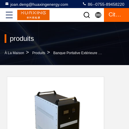
joan.deng@huaxingenergy.com
86--0755-89458220
Citation
produits
>
>
>
À La Maison
Produits
Banque Portative Extérieure De Puissance