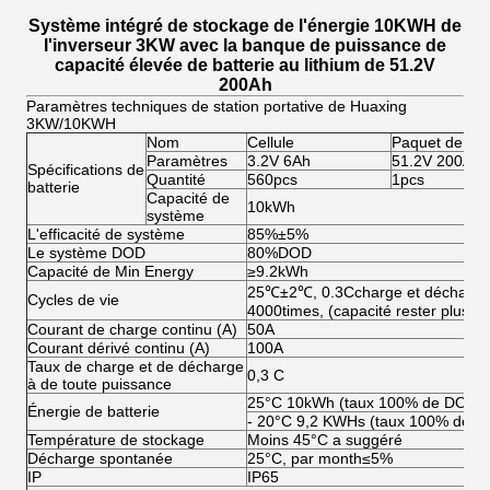
Système intégré de stockage de l'énergie 10KWH de
l'inverseur 3KW avec la banque de puissance de
capacité élevée de batterie au lithium de 51.2V
200Ah
Paramètres techniques de station portative de Huaxing
3KW/10KWH
Nom
Cellule
Paquet de bat
Paramètres
3.2V 6Ah
51.2V 200Ah
Spécifications de
Quantité
560pcs
1pcs
batterie
Capacité de
10kWh
système
L'efficacité de système
85%±5%
Le système DOD
80%DOD
Capacité de Min Energy
≥9.2kWh
25℃±2℃, 0.3Ccharge et décharge
Cycles de vie
4000times, (capacité rester plus d
Courant de charge continu (A)
50A
Courant dérivé continu (A)
100A
Taux de charge et de décharge
0,3 C
à de toute puissance
25°C 10kWh (taux 100% de DOD 
Énergie de batterie
- 20°C 9,2 KWHs (taux 100% de 
Température de stockage
Moins 45°C a suggéré
Décharge spontanée
25°C, par month≤5%
IP
IP65