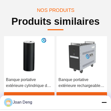
NOS PRODUITS
Produits similaires
Banque portative
L'affichage à cristaux
extérieure rechargeable
liquides montrent la
de puissance d'IP65 3KW
banque portative
extérieure de puissance
Obtenez le meilleur prix
Obtenez le meilleur prix
Joan Deng
de la sortie 220V 50Hz à
C.A.