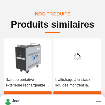
NOS PRODUITS
Produits similaires
Banque portative
L'affichage à cristaux
extérieure rechargeable
liquides montrent la
de puissance d'IP65 3KW
banque portative
extérieure de puissance
Obtenez le meilleur prix
Obtenez le meilleur prix
Joan
de la sortie 220V 50Hz à