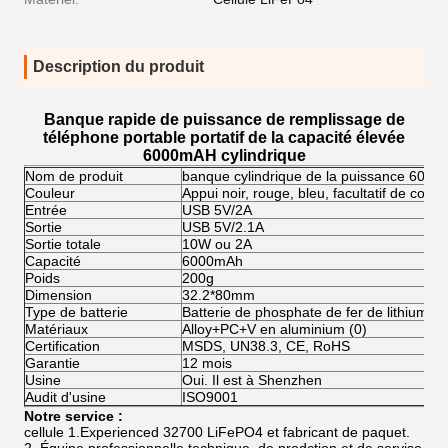
Description du produit
Banque rapide de puissance de remplissage de
téléphone portable portatif de la capacité élevée
6000mAH cylindrique
Nom de produit
banque cylindrique de la puissance 600
Couleur
Appui noir, rouge, bleu, facultatif de coule
Entrée
USB 5V/2A
Sortie
USB 5V/2.1A
Sortie totale
10W ou 2A
Capacité
6000mAh
Poids
200g
Dimension
32.2*80mm
Type de batterie
Batterie de phosphate de fer de lithium
Matériaux
Alloy+PC+V en aluminium (0)
Certification
MSDS, UN38.3, CE, RoHS
Garantie
12 mois
Usine
Oui. Il est à Shenzhen
Audit d'usine
ISO9001
Notre service :
cellule 1.Experienced 32700 LiFePO4 et fabricant de paquet.