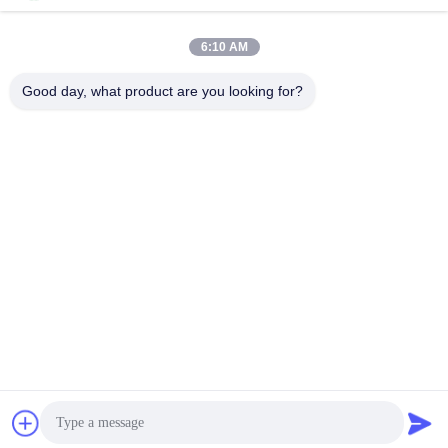
C.A.
6:10 AM
Good day, what product are you looking for?
SHENZHEN HUAXING NEW ENERGY
TECHNOLOGY CO.,LTD
joan.deng@huaxingenergy.com
86--0755-89458220
No.18 Shijing Mingcheng Road, district de Pingshan, ville de
Shenzhen, province du Guangdong, Chine
Chine Bonne qualité batteries de 12V LiFePO4 Le fournisseur. 2021-2026
Shenzhen Huaxing New Energy Technology Co.,Ltd Tous les droits
réservés.