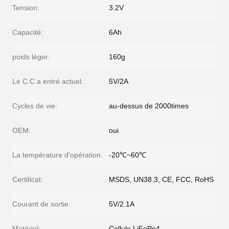
Tension:
3.2V
Capacité:
6Ah
poids léger:
160g
Le C.C a entré actuel:
5V/2A
Cycles de vie:
au-dessus de 2000times
OEM:
oui
La température d'opération:
-20℃~60℃
Certificat:
MSDS, UN38.3, CE, FCC, RoHS
Courant de sortie:
5V/2.1A
Matériel:
Cellule LiFePo4