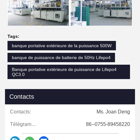
Tags:
banque portative extérieure de la puissance 500W
banque de puissance de batterie de 50Hz Lifepo4
Banque portative extérieure de puissance de Lifepo4
QC3.0
Contacts
Contacts:
Ms. Joan Deng
Télégramme:
86--0755-89458220