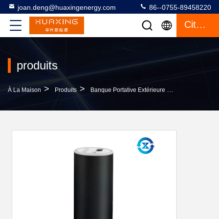
joan.deng@huaxingenergy.com
86--0755-89458220
Citation
produits
>
>
>
À La Maison
Produits
Banque Portative Extérieure De Puissance