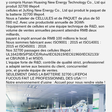
y compris Hunan Huaxing New Energy Technology Co., Ltd qui
produit 32700 lifepo4
cellules et JuXing New Energy Co., Ltd qui produit le paquet de
la batterie 32700 lifepo4.
Nous a l'atelier de CELLULES et de PAQUET de plus de 50
000 m2. Avec une productivité annuelle de 3GWh
l'équipement de cellules et une équipe technique de R&D, son
volume de ventes annuelles peuvent atteindre RMB deux
milliards,
payant à impôt annuel de RMB 100 millions le local.
Nous sommes fabricant avec ISO9001 : 2015 et ISO14001 :
2015 et ISO45001 : 2018.
Nos 32700 passages des cellules lifepo4 :
UL1642/BIS/PSE/CE/Rohs/IEC62619/IEC61960/IEC62133/
et CB/UN38.3 et MSDS.
L'équipe forte de R&D, contrôle de qualité strict, professionnel
a adapté serive aux besoins du client, concurrentiel
prix, et grande équipe de ventes.
SEULEMENT DANS LA BATTERIE 32700 LIFEPO4
FUCOUS FAIT LE PROFESSIONNEL DES USA ! ! !
Notre environnement d'usine : Accueil pour nous rendre visite !