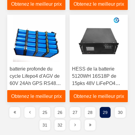
Obtenez le meilleur prix
Obtenez le meilleur prix
de golf
batterie profonde du
HESS de la batterie
cycle Lifepo4 d'AGV de
5120WH 16S18P de
60V 24Ah GPS RS485
15pks 48V LiFePO4
pour le moteur
pour le système solaire
Obtenez le meilleur prix
Obtenez le meilleur prix
25
26
27
28
29
30
31
32