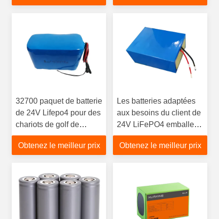
32700 paquet de batterie
Les batteries adaptées
de 24V Lifepo4 pour des
aux besoins du client de
chariots de golf de
24V LiFePO4 emballent
réverbère de stockage
la batterie au lithium
Obtenez le meilleur prix
Obtenez le meilleur prix
profonde de cycle