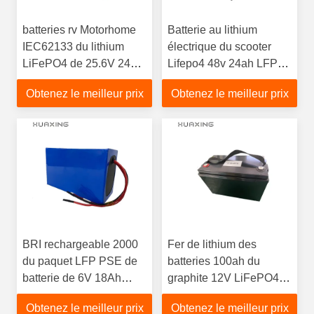
batteries rv Motorhome
Batterie au lithium
IEC62133 du lithium
électrique du scooter
LiFePO4 de 25.6V 24Ah
Lifepo4 48v 24ah LFP
pour le caddie
pour Ebike
Obtenez le meilleur prix
Obtenez le meilleur prix
BRI rechargeable 2000
Fer de lithium des
du paquet LFP PSE de
batteries 100ah du
batterie de 6V 18Ah
graphite 12V LiFePO4
LiFePO4 fait un cycle
avec BMS futé
Obtenez le meilleur prix
Obtenez le meilleur prix