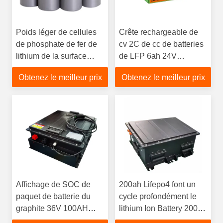
Poids léger de cellules
Crête rechargeable de
de phosphate de fer de
cv 2C de cc de batteries
lithium de la surface
de LFP 6ah 24V
plane 3C 32650 3.2V
LiFePO4 avec BMS
Obtenez le meilleur prix
Obtenez le meilleur prix
6Ah
Affichage de SOC de
200ah Lifepo4 font un
paquet de batterie du
cycle profondément le
graphite 36V 100AH
lithium Ion Battery 2000
LiFePO4 pour le chariot
cycles avec BMS