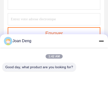
Envoyer
Joan Deng
1:42 AM
Good day, what product are you looking for?
SHENZHEN HUAXING NEW ENERGY
TECHNOLOGY CO.,LTD
joan.deng@huaxingenergy.com
86--0755-89458220