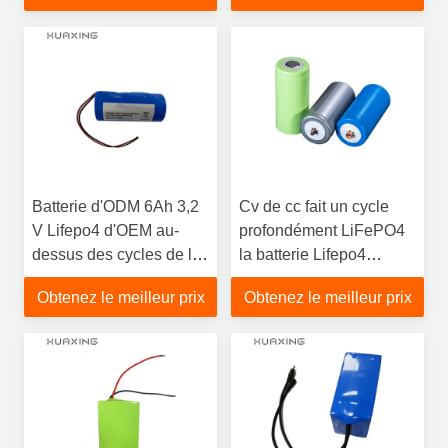
Batterie d'ODM 6Ah 3,2
Cv de cc fait un cycle
V Lifepo4 d'OEM au-
profondément LiFePO4
dessus des cycles de la
la batterie Lifepo4
vie 3000times pour les
cylindrique des cellules
Obtenez le meilleur prix
Obtenez le meilleur prix
lumières solaires
32700