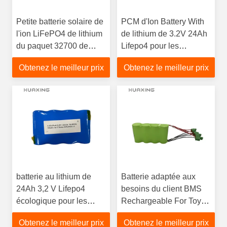
Petite batterie solaire de
PCM d'Ion Battery With
l'ion LiFePO4 de lithium
de lithium de 3.2V 24Ah
du paquet 32700 de
Lifepo4 pour les
batterie de la lanterne
lanternes solaires
Obtenez le meilleur prix
Obtenez le meilleur prix
3.2V 30Ah
batterie au lithium de
Batterie adaptée aux
24Ah 3,2 V Lifepo4
besoins du client BMS
écologique pour les
Rechargeable For Toys
lumières solaires de
de 6Ah 12.8V Lifepo4
Obtenez le meilleur prix
Obtenez le meilleur prix
lanterne