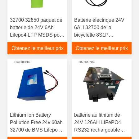
32700 32650 paquet de
Batterie électrique 24V
batterie de 24V 6Ah
6AH 32700 de la
Lifepo4 LFP MSDS pour
bicyclette 8S1P
le réverbère de stockage
rechargeable avec le
Obtenez le meilleur prix
Obtenez le meilleur prix
10H DU MATIN
Lithium Ion Battery
batterie au lithium de
Pollution Free 24v 60ah
24V 126AH LiFePO4
32700 de BMS Lifepo 4
RS232 rechargeable
rechargeable
pour des chariots de golf