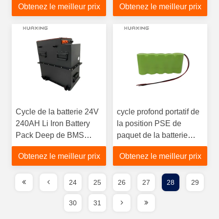
Obtenez le meilleur prix
Obtenez le meilleur prix
Cycle de la batterie 24V
cycle profond portatif de
240AH Li Iron Battery
la position PSE de
Pack Deep de BMS
paquet de la batterie
Lithium Iron Lifepo 4
LiFePo4 de 3.2V 30AH
Obtenez le meilleur prix
Obtenez le meilleur prix
pour l'éclairage solaire
24
25
26
27
28
29
30
31