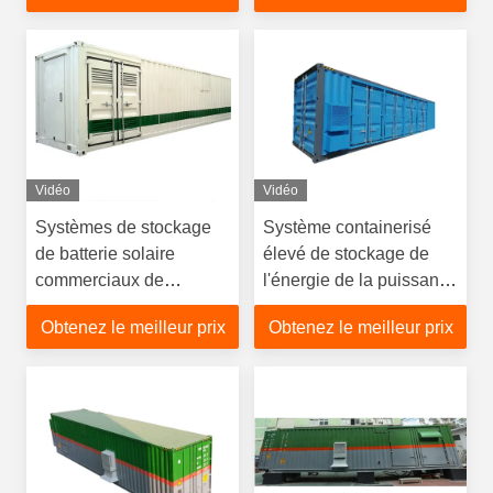
Vidéo
Vidéo
Systèmes de stockage
Système containerisé
de batterie solaire
élevé de stockage de
commerciaux de
l'énergie de la puissance
conteneur d'expédition
1MWh 40ft
Obtenez le meilleur prix
Obtenez le meilleur prix
de stockage d'énergie à
cycle profond