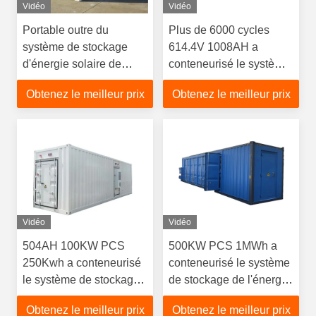
Vidéo
Vidéo
Portable outre du
Plus de 6000 cycles
système de stockage
614.4V 1008AH a
d'énergie solaire de
conteneurisé le système
batterie de BESS de
de stockage de l'énergie
Obtenez le meilleur prix
Obtenez le meilleur prix
conteneur de stockage
d'énergie de la grille
500kwh
Vidéo
Vidéo
504AH 100KW PCS
500KW PCS 1MWh a
250Kwh a conteneurisé
conteneurisé le système
le système de stockage
de stockage de l'énergie
de l'énergie
pour l'usine solaire
Obtenez le meilleur prix
Obtenez le meilleur prix