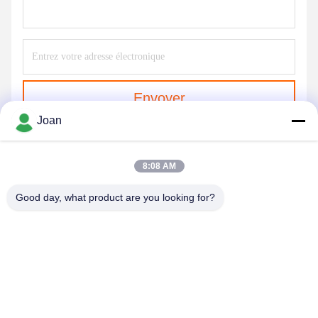
Envoyer
Joan
8:08 AM
Good day, what product are you looking for?
SHENZHEN HUAXING NEW ENERGY
TECHNOLOGY CO.,LTD
joan.deng@huaxingenergy.com
86--0755-89458220