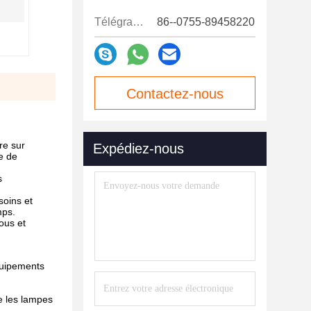
Télégramme:
86--0755-89458220
Contactez-nous
maintenant
re sur
Expédiez-nous
e de
s
soins et
mps.
ous et
équipements
ue les lampes