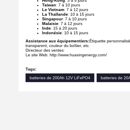
Hong-Kong
: 3 à 5 jours
Taiwan
: 7 à 10 jours
Le Vietnam
: 7 à 12 jours
La Thaïlande
: 10 à 15 jours
Singapour
: 7 à 10 jours
Malaisie
: 7 à 12 jours
Inde
: 15 à 20 jours
Indonésie
: 10 à 15 jours
Assistance aux équipementiers:
Étiquette personnalisée
transparent, couleur du boîtier, etc.
Directeur des ventes:
Le site Web: http://www.huaxingenergy.com/
Tags:
batteries de 200Ah 12V LiFePO4
batteries de 2