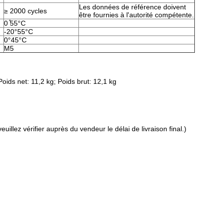
Les données de référence doivent
≥ 2000 cycles
être fournies à l'autorité compétente.
0 ̊55°C
-20°55°C
0°45°C
M5
oids net: 11,2 kg; Poids brut: 12,1 kg
llez vérifier auprès du vendeur le délai de livraison final.)