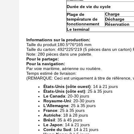
Durée de vie du cycle
Charge
Plage de
température de
Décharge
fonctionnement
Réservation
Le terminal
Informations sur la production:
Taille du produit:180.5*76*165 mm
Taille du carton: 492*225*219 (5 pièces dans un carton) P
Note: 280 pièces dans une palette.
Pour le partage:
Pour la navigation:
Par voie maritime, aérienne ou routière.
Temps estimé de livraison:
(REMARQUE: Ceci est uniquement à titre de référence, veui
États-Unis (côte ouest)
: 14 à 21 jours
États-Unis (côte est)
: 25 à 35 jours
Le Canada
: 20-30 jours
Royaume-Uni
: 20-30 jours
L'Allemagne
: 25 à 35 jours
France
: 25 à 35 jours
Autriche
: 18 à 28 jours
Brésil
: 35 à 45 jours
Le Japon
: 14 à 21 jours
Corée du Sud
: 14 à 21 jours