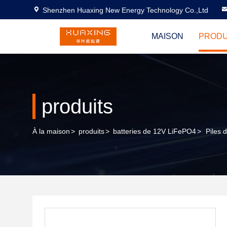
Shenzhen Huaxing New Energy Technology Co.,Ltd
MAISON
PRODU
produits
À la maison
>
produits
>
batteries de 12V LiFePO4
>
Piles 