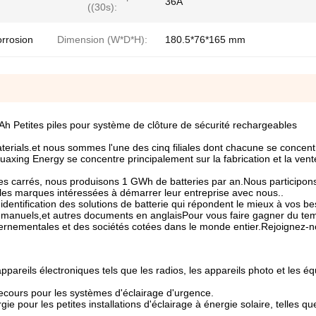
36A
((30s):
orrosion
Dimension (W*D*H):
180.5*76*165 mm
h Petites piles pour système de clôture de sécurité rechargeables
rials.et nous sommes l'une des cinq filiales dont chacune se concent
uaxing Energy se concentre principalement sur la fabrication et la vent
s carrés, nous produisons 1 GWh de batteries par an.Nous participon
 les marques intéressées à démarrer leur entreprise avec nous..
identification des solutions de batterie qui répondent le mieux à vos be
ns, manuels,et autres documents en anglaisPour vous faire gagner du te
vernementales et des sociétés cotées dans le monde entier.Rejoignez-n
 appareils électroniques tels que les radios, les appareils photo et les 
secours pour les systèmes d'éclairage d'urgence.
gie pour les petites installations d'éclairage à énergie solaire, telles q