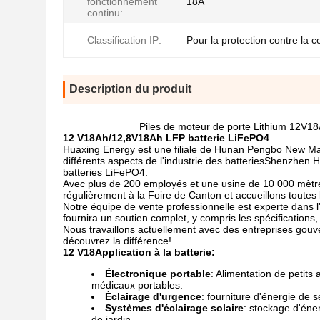
fonctionnement
18A
continu:
Classification IP:
Pour la protection contre la c
Description du produit
Piles de moteur de porte Lithium 12V18A
12 V
18
Ah/12,8V
18
Ah LFP batterie LiFePO4
Huaxing Energy est une filiale de Hunan Pengbo New Mate
différents aspects de l'industrie des batteriesShenzhen H
batteries LiFePO4.
Avec plus de 200 employés et une usine de 10 000 mètre
régulièrement à la Foire de Canton et accueillons toutes
Notre équipe de vente professionnelle est experte dans l'
fournira un soutien complet, y compris les spécificatio
Nous travaillons actuellement avec des entreprises gou
découvrez la différence!
12 V
18
Application à la batterie:
Électronique portable
: Alimentation de petits
médicaux portables.
Éclairage d'urgence
: fourniture d'énergie de 
Systèmes d'éclairage solaire
: stockage d'éner
de jardin.