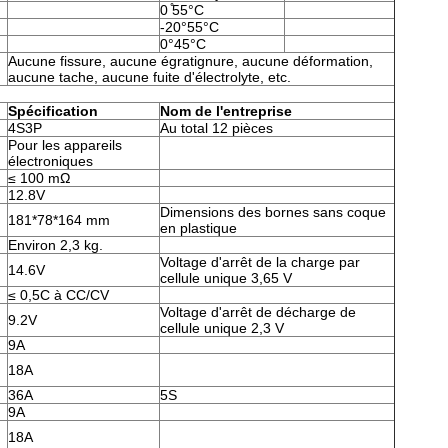
0 ̊55°C
-20°55°C
0°45°C
Aucune fissure, aucune égratignure, aucune déformation,
aucune tache, aucune fuite d'électrolyte, etc.
Spécification
Nom de l'entreprise
4S3P
Au total 12 pièces
Pour les appareils
électroniques
≤ 100 mΩ
12.8V
Dimensions des bornes sans coque
181*78*164 mm
en plastique
Environ 2,3 kg.
Voltage d'arrêt de la charge par
14.6V
cellule unique 3,65 V
≤ 0,5C à CC/CV
Voltage d'arrêt de décharge de
9.2V
cellule unique 2,3 V
9A
18A
36A
5S
9A
18A