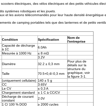
 scooters électriques, des vélos électriques et des petits véhicules élec
tits systèmes robotiques et les jouets.
ateaux et les avions télécommandés pour leur haute densité énergétique e
pements de camping portables tels que des lanternes et de petits ventil
Nom de
Condition
Spécification
l'entreprise
Capacité de décharge
6.0Ah
à 1C
Mesurée à 1000 Hz
≤ 8 mΩ
3.2V
Pour plus de
Diamètre
32.2 ± 0,3 mm
détails sur la
structure du
graphique, voir
Taille
70.5+0,4/-0,3 mm
la figure 3-1.
(uniquement cellulaire)
140 ± 5 g
CC
3.65V
Le CV
≤ 0,3 A
Chargement standard
≤ 1 C à CC/CV
Décharge de courant
2.0V
constant
1 C/ 100 % DOD
≥ 2000 cycles