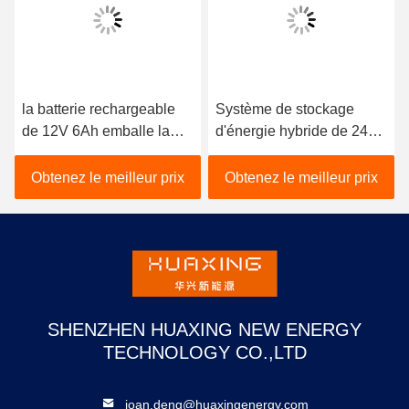
la batterie rechargeable
Système de stockage
de 12V 6Ah emballe la
d'énergie hybride de 241
cellule 32700 LiFePO4
kWh
avec BMS
Obtenez le meilleur prix
Obtenez le meilleur prix
SHENZHEN HUAXING NEW ENERGY
TECHNOLOGY CO.,LTD
joan.deng@huaxingenergy.com