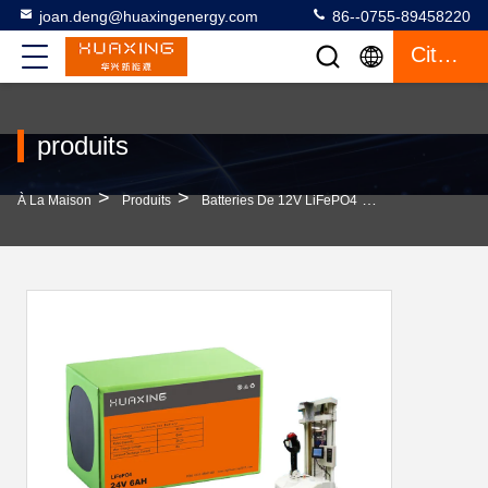
joan.deng@huaxingenergy.com
86--0755-89458220
Citation
produits
>
>
>
À La Maison
Produits
Batteries De 12V LiFePO4
Piles Personnal