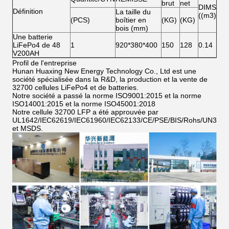
brut
net
DIMS
Définition
La taille du
((m3)
(PCS)
boîtier en
(KG)
(KG)
bois (mm)
Une batterie
LiFePo4 de 48
1
920*380*400
150
128
0.14
V200AH
Profil de l'entreprise
Hunan Huaxing New Energy Technology Co., Ltd est une
société spécialisée dans la R&D, la production et la vente de
32700 cellules LiFePo4 et de batteries.
Notre société a passé la norme ISO9001:2015 et la norme
ISO14001:2015 et la norme ISO45001:2018
Notre cellule 32700 LFP a été approuvée par
UL1642/IEC62619/IEC61960/IEC62133/CE/PSE/BIS/Rohs/UN38.8
et MSDS.