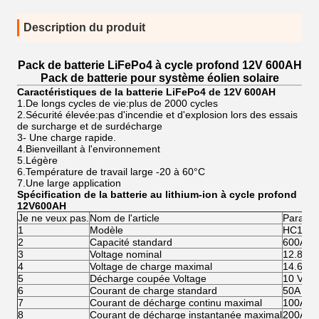
Description du produit
Pack de batterie LiFePo4 à cycle profond 12V 600AH
Pack de batterie pour système éolien solaire
Caractéristiques de la batterie LiFePo4 de 12V 600AH
1.De longs cycles de vie:plus de 2000 cycles
2.Sécurité élevée:pas d'incendie et d'explosion lors des essais
de surcharge et de surdécharge
3- Une charge rapide.
4.Bienveillant à l'environnement
5.Légère
6.Température de travail large -20 à 60°C
7.Une large application
Spécification de la batterie au lithium-ion à cycle profond
12V600AH
Je ne veux pas.
Nom de l'article
Paramèt
1
Modèle
HC126
2
Capacité standard
600AH
3
Voltage nominal
12.8V
4
Voltage de charge maximal
14.6V
5
Décharge coupée Voltage
10 V
6
Courant de charge standard
50A
7
Courant de décharge continu maximal
100A
8
Courant de décharge instantanée maximal
200Ah 