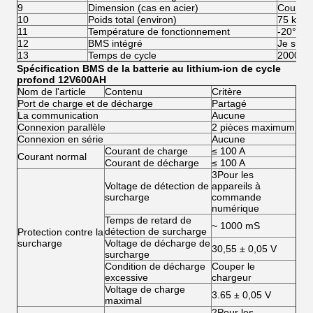
9
Dimension (cas en acier)
Coupe 
10
Poids total (environ)
75 kg
11
Température de fonctionnement
-20°C à
12
BMS intégré
Je suis 
13
Temps de cycle
2000 cy
Spécification BMS de la batterie au lithium-ion de cycle
profond 12V600AH
Nom de l'article
Contenu
Critère
Port de charge et de décharge
Partagé
La communication
Aucune
Connexion parallèle
2 pièces maximum
Connexion en série
Aucune
Courant de charge
≤ 100 A
Courant normal
Courant de décharge
≤ 100 A
3Pour les
Voltage de détection de
appareils à
surcharge
commande
numérique
Temps de retard de
~ 1000 mS
détection de surcharge
Protection contre la
surcharge
Voltage de décharge de
30,55 ± 0,05 V
surcharge
Condition de décharge
Couper le
excessive
chargeur
Voltage de charge
3.65 ± 0,05 V
maximal
2Pour les