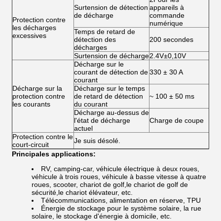
Surtension de détection
appareils à
de décharge
commande
Protection contre
numérique
les décharges
Temps de retard de
excessives
détection des
200 secondes
décharges
Surtension de décharge
2.4V±0,10V
Décharge sur le
courant de détection de
330 ± 30 A
courant
Décharge sur la
Décharge sur le temps
protection contre
de retard de détection
~ 100 ± 50 ms
les courants
du courant
Décharge au-dessus de
l'état de décharge
Charge de coupe
actuel
Protection contre le
Je suis désolé.
court-circuit
Principales applications:
RV, camping-car, véhicule électrique à deux roues,
véhicule à trois roues, véhicule à basse vitesse à quatre
roues, scooter, chariot de golf,
le chariot de golf de
sécurité,
le chariot élévateur, etc.
Télécommunications, alimentation en réserve, TPU
Énergie de stockage pour le système solaire, la rue
solaire, le stockage d'énergie à domicile, etc.