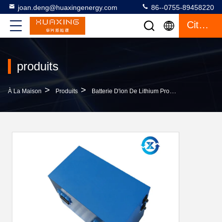
joan.deng@huaxingenergy.com
86--0755-89458220
Citation
produits
>
>
>
À La Maison
Produits
Batterie D'ion De Lithium Profonde De Cycle