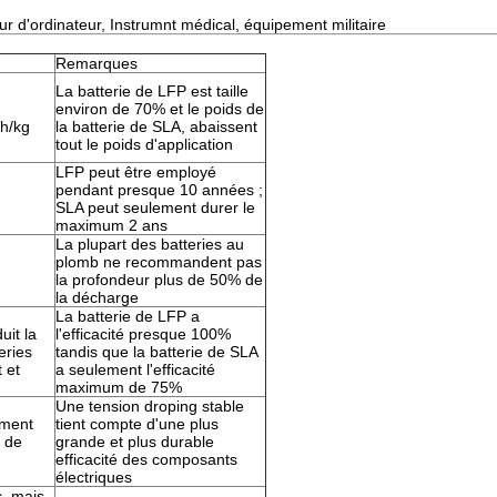
 d'ordinateur, Instrumnt médical, équipement militaire
Remarques
La batterie de LFP est taille
environ de 70% et le poids de
h/kg
la batterie de SLA, abaissent
tout le poids d'application
LFP peut être employé
pendant presque 10 années ;
SLA peut seulement durer le
maximum 2 ans
La plupart des batteries au
plomb ne recommandent pas
la profondeur plus de 50% de
la décharge
La batterie de LFP a
uit la
l'efficacité presque 100%
eries
tandis que la batterie de SLA
 et
a seulement l'efficacité
maximum de 75%
Une tension droping stable
ément
tient compte d'une plus
e de
grande et plus durable
efficacité des composants
électriques
c, mais