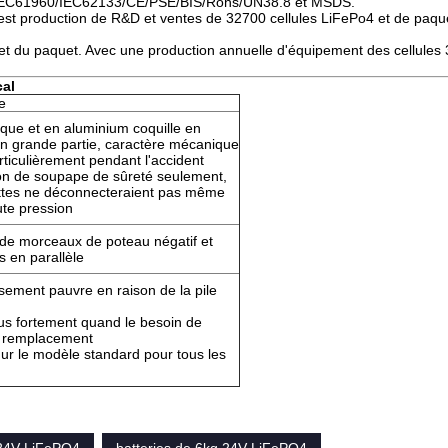
/IEC61960/IEC62133/CE/PSE/BIS/Rohs/UN38.8 et MSDS.
st production de R&D et ventes de 32700 cellules LiFePo4 et de paqu
 et du paquet. Avec une production annuelle d'équipement des cellules
cal
e
tique et en aluminium coquille en
en grande partie, caractère mécanique
rticulièrement pendant l'accident
ion de soupape de sûreté seulement,
ttes ne déconnecteraient pas même
ute pression
e morceaux de poteau négatif et
és en parallèle
ssement pauvre en raison de la pile
lus fortement quand le besoin de
e remplacement
dur le modèle standard pour tous les