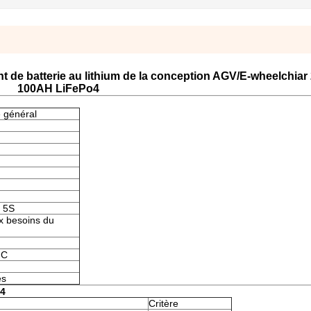
t de batterie au lithium de la conception AGV/E-wheelchiar
100AH LiFePo4
 général
 5S
x besoins du
°C
es
o4
Critère