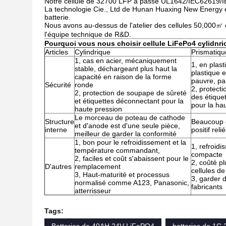
Notre cellule de 32700 LFP a passé UL1642/IEC62619
La technologie Cie., Ltd de Hunan Huaxing New Energy e
batterie.
Nous avons au-dessus de l'atelier des cellules 50,000㎡
l'équipe technique de R&D.
Pourquoi vous nous choisir cellule LiFePo4 cylidnri
Articles
Cylindrique
Prismatiqu
1, cas en acier, mécaniquement
1, en plas
stable, déchargeant plus haut la
plastique 
capacité en raison de la forme
pauvre, pa
Sécurité
ronde
2, protect
2, protection de soupape de sûreté
des étique
et étiquettes déconnectant pour la
pour la ha
haute pression
Le morceau de poteau de cathode
Structure
Beaucoup d
et d'anode est d'une seule pièce,
interne
positif reli
meilleur de garder la conformité
1, bon pour le refroidissement et la
1, refroidi
température commandant,
compacte
2, faciles et coût s'abaissent pour le
2, coûté p
D'autres
remplacement
cellules d
3, Haut-maturité et processus
3, garder 
normalisé comme A123, Panasonic,
fabricants
atterrisseur
Tags: