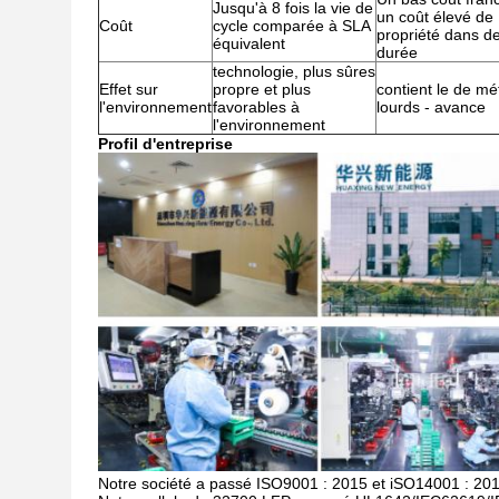
Jusqu'à 8 fois la vie de
un coût élevé de
Coût
cycle comparée à SLA
propriété dans d
équivalent
durée
technologie, plus sûres
Effet sur
propre et plus
contient le de m
l'environnement
favorables à
lourds - avance
l'environnement
Profil d'entreprise
Notre société a passé ISO9001 : 2015 et iSO14001 : 20