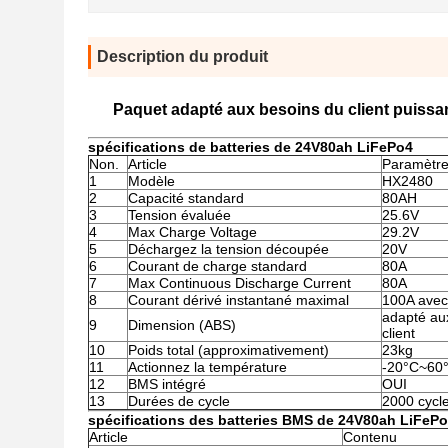
Description du produit
Paquet adapté aux besoins du client puissan
spécifications
de batteries de 24V80ah LiFePo4
Non.
Article
Paramètre
1
Modèle
HX2480
2
Capacité standard
80AH
3
Tension évaluée
25.6V
4
Max Charge Voltage
29.2V
5
Déchargez la tension découpée
20V
6
Courant de charge standard
80A
7
Max Continuous Discharge Current
80A
8
Courant dérivé instantané maximal
100A avec
adapté au
9
Dimension (ABS)
client
10
Poids total (approximativement)
23kg
11
Actionnez la température
-20°C~60
12
BMS intégré
OUI
13
Durées de cycle
2000 cycl
spécifications
des batteries
BMS de
24V80ah LiFeP
Article
Contenu