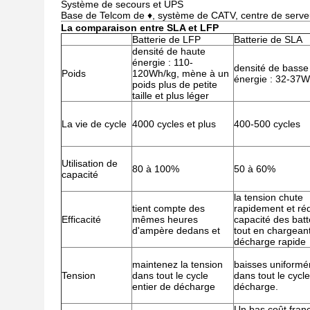
Système de secours et UPS
Base de Telcom de ♦, système de CATV, centre de serveur
La comparaison entre SLA et LFP
Batterie de LFP
Batterie de SLA
densité de haute
énergie : 110-
densité de basse
Poids
120Wh/kg, mène à un
énergie : 32-37W
poids plus de petite
taille et plus léger
La vie de cycle
4000 cycles et plus
400-500 cycles
Utilisation de
80 à 100%
50 à 60%
capacité
la tension chute
tient compte des
rapidement et réd
Efficacité
mêmes heures
capacité des batt
d'ampère dedans et
tout en chargeant
décharge rapide
maintenez la tension
baisses uniform
Tension
dans tout le cycle
dans tout le cycl
entier de décharge
décharge.
Un bas coût fran