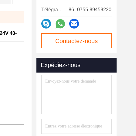
Télégramme:
86--0755-89458220
 24V 40-
Contactez-nous
maintenant
Expédiez-nous