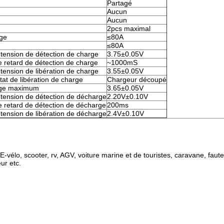
Partagé
Aucun
Aucun
2pcs maximal
ge
≤80A
≤80A
 tension de détection de charge
3.75±0.05V
 retard de détection de charge
~1000mS
tension de libération de charge
3.55±0.05V
tat de libération de charge
Chargeur découpé
rge maximum
3.65±0.05V
 tension de détection de décharge
2.20V±0.10V
e retard de détection de décharge
200ms
tension de libération de décharge
2.4V±0.10V
 E-vélo, scooter, rv, AGV, voiture marine et de touristes, caravane, fauteu
ur etc.