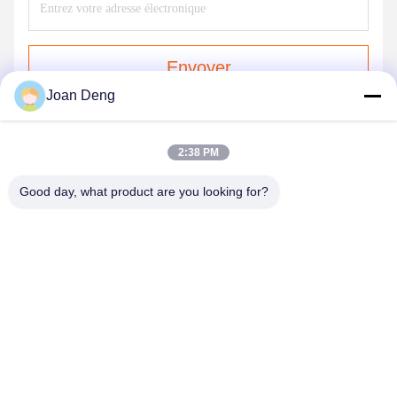
Envoyer
Joan Deng
2:38 PM
Good day, what product are you looking for?
SHENZHEN HUAXING NEW ENERGY
TECHNOLOGY CO.,LTD
joan.deng@huaxingenergy.com
86--0755-89458220
No.18 Shijing Mingcheng Road, district de Pingshan, ville de
Shenzhen, province du Guangdong, Chine