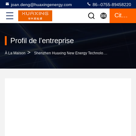
joan.deng@huaxingenergy.com
86--0755-89458220
Citation
Profil de l'entreprise
>
À La Maison
Shenzhen Huaxing New Energy Technology Co.,Ltd Profil De L'entreprise